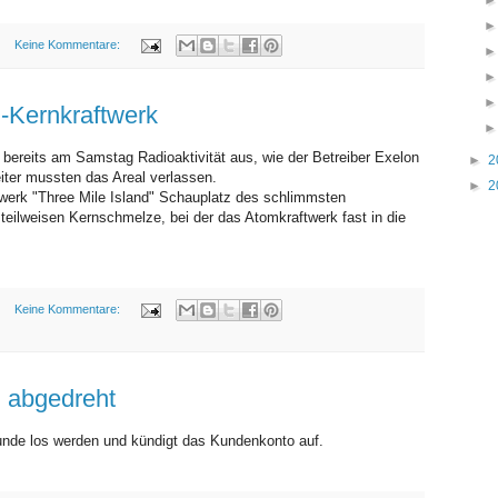
Keine Kommentare:
MONTAG, 23. NOVEMBER 2009
S-Kernkraftwerk
bereits am Samstag Radioaktivität aus, wie der Betreiber Exelon
►
2
eiter mussten das Areal verlassen.
►
2
werk "Three Mile Island" Schauplatz des schlimmsten
teilweisen Kernschmelze, bei der das Atomkraftwerk fast in die
Keine Kommentare:
SAMSTAG, 21. NOVEMBER 2009
 abgedreht
nde los werden und kündigt das Kundenkonto auf.