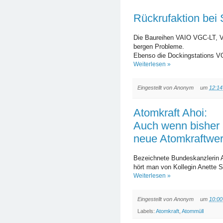
Rückrufaktion bei
Die Baureihen VAIO VGC-LT, 
bergen Probleme.
Ebenso die Dockingstations 
Weiterlesen »
Eingestellt von
Anonym
um
12:14
Atomkraft Ahoi:
Auch wenn bisher 
neue Atomkraftwe
Bezeichnete Bundeskanzlerin A
hört man von Kollegin Anette 
Weiterlesen »
Eingestellt von
Anonym
um
10:00
Labels:
Atomkraft
,
Atommüll