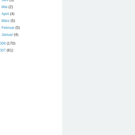
►
Juni
(3)
►
Mai
(2)
►
April
(4)
►
März
(5)
►
Februar
(5)
►
Januar
(4)
008
(170)
007
(61)