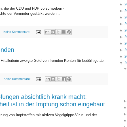
►
2
en, die der CDU und FDP vorschweben -
►
2
chte der Vermieter gestärkt werden...
►
2
►
2
►
2
Keine Kommentare:
►
2
MITTWOCH, 25. NOVEMBER 2009
►
2
enden
►
2
►
2
ilialleiterin zweigte Geld von fremden Konten für bedürftige ab.
▼
2
Keine Kommentare:
DIENSTAG, 24. NOVEMBER 2009
ungen absichtlich krank macht:
eit ist in der Impfung schon eingebaut
erung von Impfstoffen mit aktiven Vogelgrippe-Virus und der