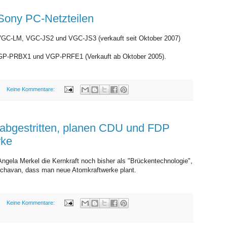
FREITAG, 30. OKTOBER 2009
 Sony PC-Netzteilen
VGC-LM, VGC-JS2 und VGC-JS3 (verkauft seit Oktober 2007)
VGP-PRBX1 und VGP-PRFE1 (Verkauft ab Oktober 2005).
Keine Kommentare:
abgestritten, planen CDU und FDP
rke
ngela Merkel die Kernkraft noch bisher als "Brückentechnologie",
Schavan, dass man neue Atomkraftwerke plant.
Keine Kommentare:
DONNERSTAG, 29. OKTOBER 2009