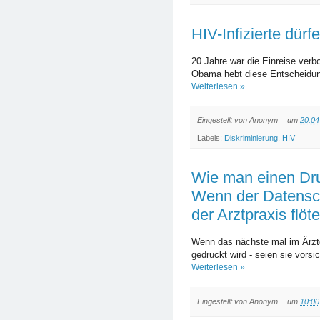
HIV-Infizierte dürf
20 Jahre war die Einreise verbo
Obama hebt diese Entscheidung
Weiterlesen »
Eingestellt von
Anonym
um
20:04
Labels:
Diskriminierung
,
HIV
Wie man einen Dru
Wenn der Datensch
der Arztpraxis flöt
Wenn das nächste mal im Ärzte
gedruckt wird - seien sie vorsic
Weiterlesen »
Eingestellt von
Anonym
um
10:00