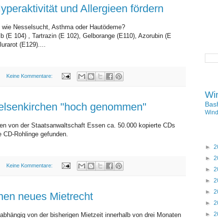
peraktivität und Allergieen fördern
en wie Nesselsucht, Asthma oder Hautödeme?
lb (E 104) , Tartrazin (E 102), Gelborange (E110), Azorubin (E
lurarot (E129)....
Keine Kommentare:
DIENSTAG, 1. DEZEMBER 2009
Wi
Bas
Gelsenkirchen "hoch genommen"
Win
n von der Staatsanwaltschaft Essen ca. 50.000 kopierte CDs
te CD-Rohlinge gefunden.
►
2
►
2
Keine Kommentare:
►
2
FREITAG, 27. NOVEMBER 2009
►
2
►
2
en neues Mietrecht
►
2
►
2
abhängig von der bisherigen Mietzeit innerhalb von drei Monaten