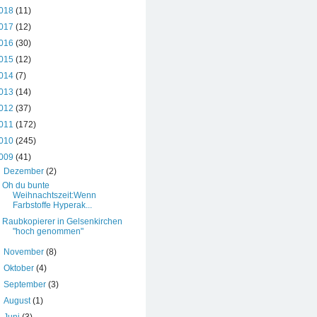
018
(11)
017
(12)
016
(30)
015
(12)
014
(7)
013
(14)
012
(37)
011
(172)
010
(245)
009
(41)
▼
Dezember
(2)
Oh du bunte
Weihnachtszeit:Wenn
Farbstoffe Hyperak...
Raubkopierer in Gelsenkirchen
"hoch genommen"
►
November
(8)
►
Oktober
(4)
►
September
(3)
►
August
(1)