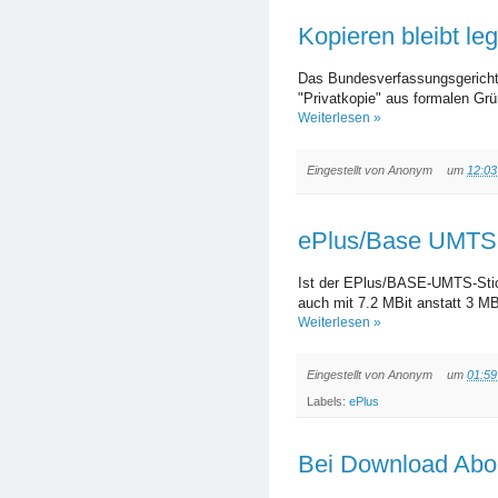
Kopieren bleibt leg
Das Bundesverfassungsgericht
"Privatkopie" aus formalen Gr
Weiterlesen »
Eingestellt von
Anonym
um
12:03
ePlus/Base UMTS 
Ist der EPlus/BASE-UMTS-Stic
auch mit 7.2 MBit anstatt 3 MB
Weiterlesen »
Eingestellt von
Anonym
um
01:59
Labels:
ePlus
Bei Download Abo: