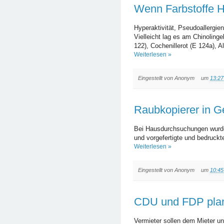
Wenn Farbstoffe Hy
Hyperaktivität, Pseudoallergi
Vielleicht lag es am Chinolinge
122), Cochenillerot (E 124a), Al
Weiterlesen »
Eingestellt von
Anonym
um
13:27
Raubkopierer in 
Bei Hausdurchsuchungen wurde
und vorgefertigte und bedruck
Weiterlesen »
Eingestellt von
Anonym
um
10:45
CDU und FDP plan
Vermieter sollen dem Mieter un