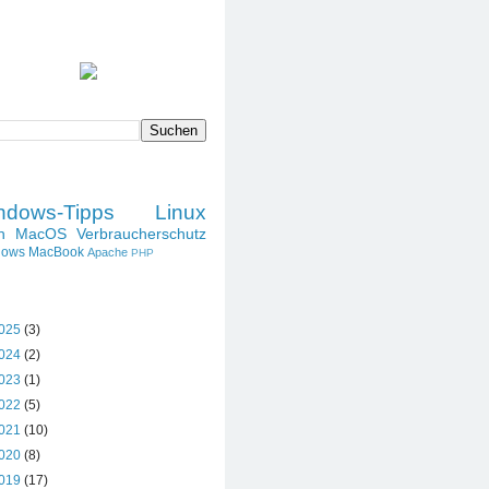
SPRUCH DES TAGES
DIESES BLOG DURCHSUCHEN
LABELS
ndows-Tipps
Linux
h
MacOS
Verbraucherschutz
dows
MacBook
Apache
PHP
BLOG-ARCHIV
025
(3)
024
(2)
023
(1)
022
(5)
021
(10)
020
(8)
019
(17)