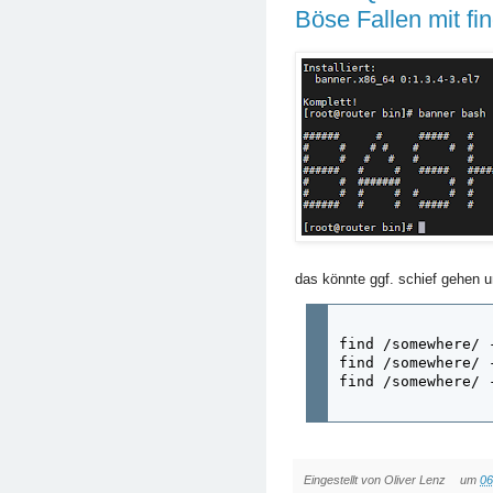
Böse Fallen mit fi
das könnte ggf. schief gehen u
find /somewhere/ 
find /somewhere/ 
find /somewhere/ 
Eingestellt von
Oliver Lenz
um
06