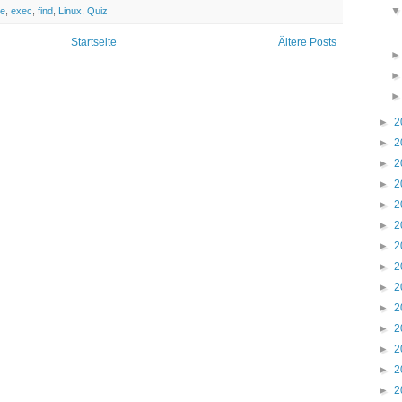
te
,
exec
,
find
,
Linux
,
Quiz
Startseite
Ältere Posts
►
2
►
2
►
2
►
2
►
2
►
2
►
2
►
2
►
2
►
2
►
2
►
2
►
2
►
2