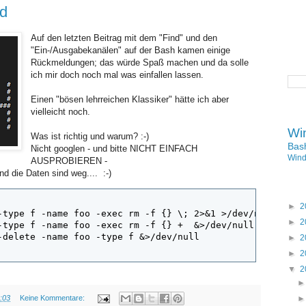
nd
Auf den letzten Beitrag mit dem "Find" und den
"Ein-/Ausgabekanälen" auf der Bash kamen einige
Rückmeldungen; das würde Spaß machen und da solle
ich mir doch noch mal was einfallen lassen.
Einen "bösen lehrreichen Klassiker" hätte ich aber
vielleicht noch.
Wi
Was ist richtig und warum? :-)
Bas
Nicht googlen - und bitte NICHT EINFACH
Win
AUSPROBIEREN -
nd die Daten sind weg.... :-)
►
2
-type f -name foo -exec rm -f {} \; 2>&1 >/dev/null

►
2
-type f -name foo -exec rm -f {} +  &>/dev/null

-delete -name foo -type f &>/dev/null

►
2
►
2
▼
2
:03
Keine Kommentare: