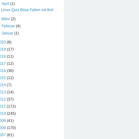
▼
April
(1)
Linux-Quiz:Böse Fallen mit find
►
März
(2)
►
Februar
(4)
►
Januar
(1)
020
(8)
019
(17)
018
(11)
017
(12)
016
(30)
015
(12)
014
(7)
013
(14)
012
(37)
011
(172)
010
(245)
009
(41)
008
(170)
007
(61)