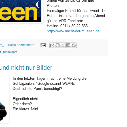
öffnen von 19 bis 02 Uhr ihre
Pforten.
Einmaliger Eintritt für das Event: 12
Euro -- inklusive den ganzen Abend
gültige VRR-Fahrkarte.
Hotline. 0211 / 89 22 555
http://www.nacht-der-museen.de
:42
Keine Kommentare:
t Düsseldorf
DIENSTAG, 27. APRIL 2010
nd nicht nur Bilder
In den letzten Tagen macht eine Meldung die
Schlagzeilen: "Google scannt WLANs" -
Doch ist die Panik berechtigt?
Eigentlich nicht.
Oder doch?
Ein klares Jein!