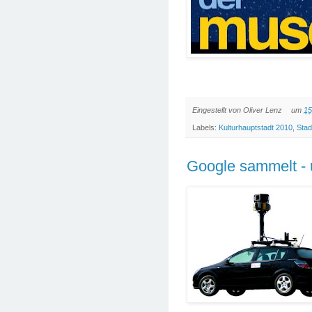
Eingestellt von
Oliver Lenz
um
15
Labels:
Kulturhauptstadt 2010
,
Stad
Google sammelt - u