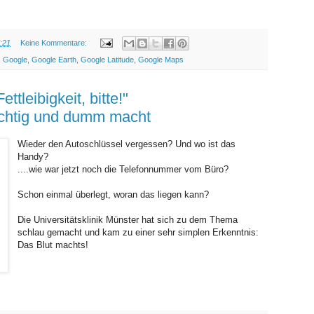
:21
Keine Kommentare:
,
Google
,
Google Earth
,
Google Latitude
,
Google Maps
SONNTAG, 25. APRIL 2010
tleibigkeit, bitte!"
chtig und dumm macht
Wieder den Autoschlüssel vergessen? Und wo ist das
Handy?
....wie war jetzt noch die Telefonnummer vom Büro?
Schon einmal überlegt, woran das liegen kann?
Die Universitätsklinik Münster hat sich zu dem Thema
schlau gemacht und kam zu einer sehr simplen Erkenntnis:
Das Blut machts!