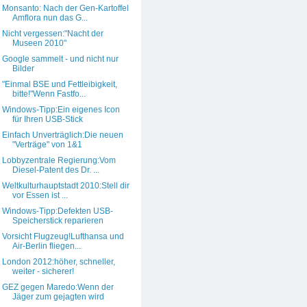
Monsanto: Nach der Gen-Kartoffel
Amflora nun das G...
Nicht vergessen:"Nacht der
Museen 2010"
Google sammelt - und nicht nur
Bilder
"Einmal BSE und Fettleibigkeit,
bitte!"Wenn Fastfo...
Windows-Tipp:Ein eigenes Icon
für Ihren USB-Stick
Einfach Unverträglich:Die neuen
"Verträge" von 1&1
Lobbyzentrale Regierung:Vom
Diesel-Patent des Dr. ...
Weltkulturhauptstadt 2010:Stell dir
vor Essen ist ...
Windows-Tipp:Defekten USB-
Speicherstick reparieren
Vorsicht Flugzeug!Lufthansa und
Air-Berlin fliegen...
London 2012:höher, schneller,
weiter - sicherer!
GEZ gegen Maredo:Wenn der
Jäger zum gejagten wird