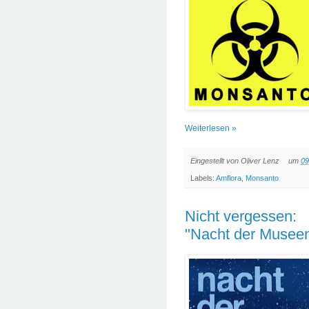
Weiterlesen »
Eingestellt von
Oliver Lenz
um
09
Labels:
Amflora
,
Monsanto
Nicht vergessen:
"Nacht der Musee