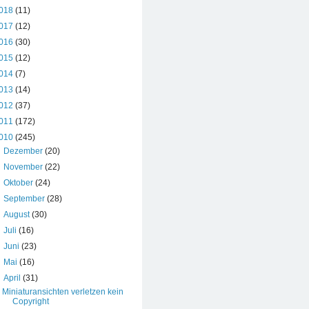
018
(11)
017
(12)
016
(30)
015
(12)
014
(7)
013
(14)
012
(37)
011
(172)
010
(245)
►
Dezember
(20)
►
November
(22)
►
Oktober
(24)
►
September
(28)
►
August
(30)
►
Juli
(16)
►
Juni
(23)
►
Mai
(16)
▼
April
(31)
Miniaturansichten verletzen kein
Copyright