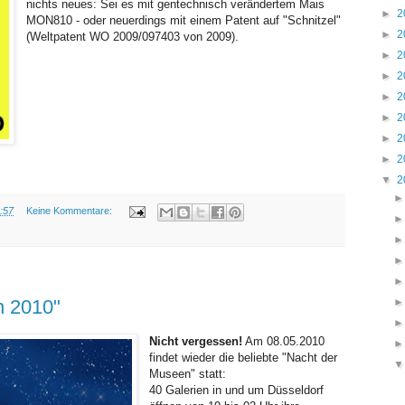
nichts neues: Sei es mit gentechnisch verändertem Mais
►
2
MON810 - oder neuerdings mit einem Patent auf "Schnitzel"
►
2
(Weltpatent WO 2009/097403 von 2009).
►
2
►
2
►
2
►
2
►
2
►
2
▼
2
:57
Keine Kommentare:
MITTWOCH, 28. APRIL 2010
n 2010"
Nicht vergessen!
Am 08.05.2010
findet wieder die beliebte "Nacht der
Museen" statt:
40 Galerien in und um Düsseldorf