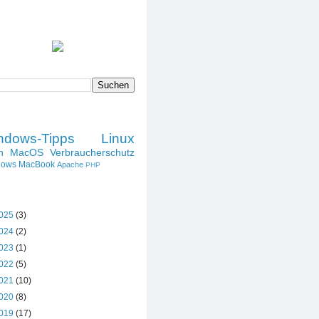
SPRUCH DES TAGES
DIESES BLOG DURCHSUCHEN
LABELS
ndows-Tipps
Linux
h
MacOS
Verbraucherschutz
dows
MacBook
Apache
PHP
BLOG-ARCHIV
025
(3)
024
(2)
023
(1)
022
(5)
021
(10)
020
(8)
019
(17)