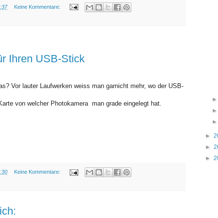
:37
Keine Kommentare:
SAMSTAG, 24. APRIL 2010
ür Ihren USB-Stick
as? Vor lauter Laufwerken weiss man garnicht mehr, wo der USB-
Karte von welcher Photokamera man grade eingelegt hat.
►
2
►
2
►
2
:30
Keine Kommentare:
FREITAG, 23. APRIL 2010
ich: