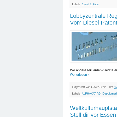
Labels:
1 und 1
,
Alice
Lobbyzentrale Reg
Vom Diesel-Patent
Wo andere Milliarden-Kredite 
Weiterlesen »
Eingestellt von
Oliver Lenz
um
09
Labels:
ALPHAKAT AG
,
Depolymeri
Weltkulturhauptsta
Stell dir vor Essen