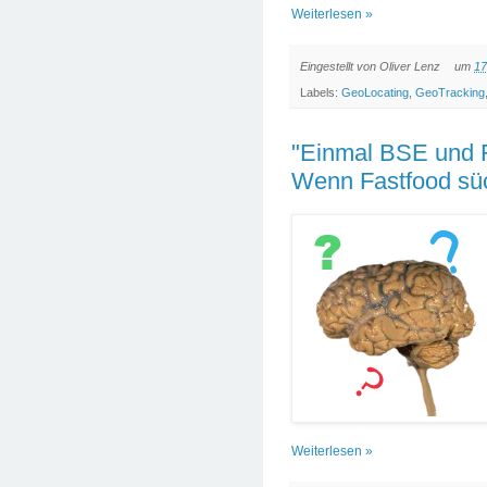
Weiterlesen »
Eingestellt von
Oliver Lenz
um
17
Labels:
GeoLocating
,
GeoTracking
"Einmal BSE und Fet
Wenn Fastfood sü
Weiterlesen »