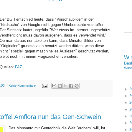
Der BGH entschied heute, dass "Vorschaubilder" in der
"Bildsuche" von Google nicht gegen Urheberrechte verstoßen.
Der Sinnsatz lautet ungefähr "Wer etwas im Internet ungeschützt
veröffentlicht muss davon ausgehen, dass es verwendet wird."
Ob man daraus nun ableiten kann, dass Miniatur-Bilder von
"Originalen" grundsätzlich benutzt werden dürfen, wenn diese
nicht "speziell gegen maschinelles Auslesen" geschützt werden,
bleibt noch mit einem Fragezeichen versehen.
Wi
Bas
Quellen:
FAZ
Win
:00
Keine Kommentare:
►
2
►
2
DONNERSTAG, 29. APRIL 2010
►
2
►
2
offel Amflora nun das Gen-Schwein.
►
2
►
2
Das Monsanto mit Gentechnik die Welt "erobern" will, ist
►
2