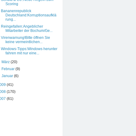
Scoring
Bananenrepublick
Deutschland:Korruptionsaufklä
rung...
Reingefallen:Angeblicher
Mitarbeiter der Bochum/Ge...
Virenwarnung!Bitte öffnen Sie
keine vermeintlichen...
Windows-Tipps:Windows herunter
fahren mit nur eine...
►
März
(20)
►
Februar
(9)
►
Januar
(6)
009
(41)
008
(170)
007
(61)