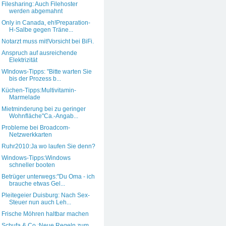
Filesharing: Auch Filehoster
werden abgemahnt
Only in Canada, eh!Preparation-
H-Salbe gegen Träne...
Notarzt muss mit!Vorsicht bei BiFi.
Anspruch auf ausreichende
Elektrizität
WIndows-Tipps: "Bitte warten Sie
bis der Prozess b...
Küchen-Tipps:Multivitamin-
Marmelade
Mietminderung bei zu geringer
Wohnfläche"Ca.-Angab...
Probleme bei Broadcom-
Netzwerkkarten
Ruhr2010:Ja wo laufen Sie denn?
Windows-Tipps:Windows
schneller booten
Betrüger unterwegs:"Du Oma - ich
brauche etwas Gel...
Pleitegeier Duisburg: Nach Sex-
Steuer nun auch Leh...
Frische Möhren haltbar machen
Schufa & Co.:Neue Regeln zum