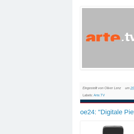
Eingestellt von
Oliver Lenz
um
20
Labels:
Arte.TV
oe24: "Digitale Pi