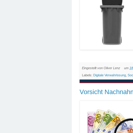
Eingestellt von
Oliver Lenz
um
18
Labels:
Digitale Verwahrlosung
,
Soc
Vorsicht Nachnah