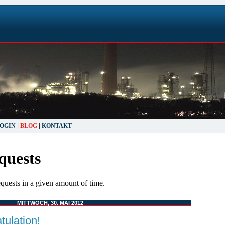
Powered by
Blogger
.
OGIN
|
BLOG
|
KONTAKT
MITTWOCH, 30. MAI 2012
tulation!