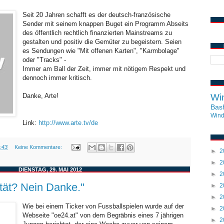
Seit 20 Jahren schafft es der deutsch-französische
Sender mit seinem knappen Buget ein Programm Abseits
des öffentlich rechtlich finanzierten Mainstreams zu
gestalten und positiv die Gemüter zu begeistern. Seien
es Sendungen wie "Mit offenen Karten", "Karmbolage"
oder "Tracks" -
Immer am Ball der Zeit, immer mit nötigem Respekt und
dennoch immer kritisch.
Danke, Arte!
Wi
Bas
Win
Link:
http://www.arte.tv/de
:43
Keine Kommentare:
►
2
►
2
DIENSTAG, 29. MAI 2012
►
2
etät? Nein Danke."
►
2
►
2
Wie bei einem Ticker von Fussballspielen wurde auf der
►
2
Webseite "oe24.at" von dem Begräbnis eines 7 jährigen
►
2