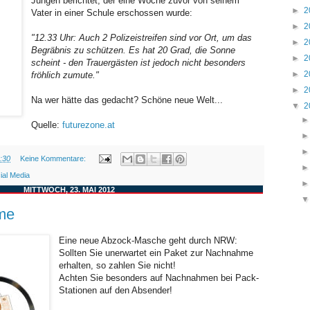
Jungen berichtet, der eine Woche zuvor von seinem
►
2
Vater in einer Schule erschossen wurde:
►
2
"12.33 Uhr: Auch 2 Polizeistreifen sind vor Ort, um das
►
2
Begräbnis zu schützen. Es hat 20 Grad, die Sonne
►
2
scheint - den Trauergästen ist jedoch nicht besonders
►
2
fröhlich zumute."
►
2
Na wer hätte das gedacht? Schöne neue Welt...
▼
2
Quelle:
futurezone.at
:30
Keine Kommentare:
ial Media
MITTWOCH, 23. MAI 2012
me
Eine neue Abzock-Masche geht durch NRW:
Sollten Sie unerwartet ein Paket zur Nachnahme
erhalten, so zahlen Sie nicht!
Achten Sie besonders auf Nachnahmen bei Pack-
Stationen auf den Absender!