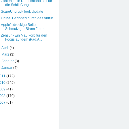
Zahlen, bitte:Deutschland soll für
die Schließung ...
ScareUncrypt-Tool, Update
China: Gedoped durch das Abitur
Apple's dreckige Seite:
Schmutziger Strom für die ...
Zensur - Ein Maulkorb für den
Focus auf dem iPad:A...
►
April
(4)
►
März
(3)
►
Februar
(3)
►
Januar
(4)
011
(172)
010
(245)
009
(41)
008
(170)
007
(61)