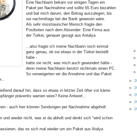
Eine Nachbarin bekam vor einigen Tagen ein
Paket per Nachnahme und sollte 65 Euro bezahlen
und bat mich darum, den Betrag auszulegen, bis
sie nachmittags bei der Bank gewesen wäre.
Als sehr misstrauischer Mensch fragte den
Postboten nach dem Absender: Eine Firma aus
der Türkei, genauer gesagt aus Antalya.
...also fragte ich meine Nachbarin noch einmal
ganz genau, ob sie etwas in der Türkei bestellt
habe -
hatte sie nicht; was mich auch gewundert hätte -
denn meine Nachbarin besitzt nichtmals einen PC.
So verweigerten wir die Annahme und das Paket
...
►
2
►
2
eßend darauf hin, dass so etwas in letzter Zeit öfter vor käme.
►
2
fänger präventiv warnen würe? Keine Antwort...
►
2
onen - auch hier können Sendungen per Nachnahme abgeholt
►
2
in und wieder nicht, was er da abholt und denkt sich "wird schon
passieren, das es sich mal wieder um ein Paket aus Atalya