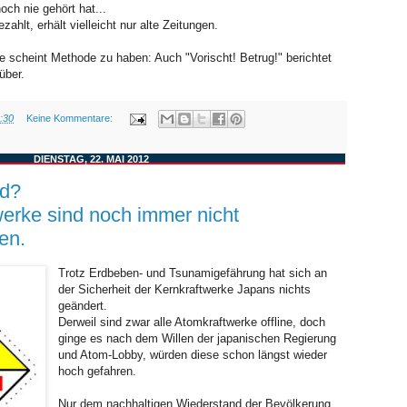
och nie gehört hat...
hlt, erhält vielleicht nur alte Zeitungen.
 scheint Methode zu haben: Auch "Vorischt! Betrug!" berichtet
über.
:30
Keine Kommentare:
DIENSTAG, 22. MAI 2012
nd?
erke sind noch immer nicht
en.
Trotz Erdbeben- und Tsunamigefährung hat sich an
der Sicherheit der Kernkraftwerke Japans nichts
geändert.
Derweil sind zwar alle Atomkraftwerke offline, doch
ginge es nach dem Willen der japanischen Regierung
und Atom-Lobby, würden diese schon längst wieder
hoch gefahren.
Nur dem nachhaltigen Wiederstand der Bevölkerung