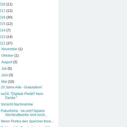
018
(11)
017
(12)
016
(30)
015
(12)
014
(7)
013
(14)
012
(37)
►
November
(1)
►
Oktober
(1)
►
August
(3)
►
Juli
(5)
►
Juni
(3)
▼
Mai
(10)
20 Jahre Arte - Gratulation!
oe24: "Digitale Pietät? Nein
Danke."
Vorsicht Nachnahme
Fukushima - na und?Japans
Atomkraftwerke sind noch...
Wenn Firefox den Speicher frisst...