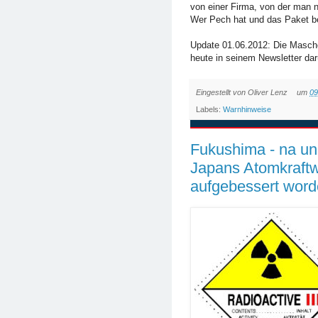
von einer Firma, von der man n
Wer Pech hat und das Paket beza
Update 01.06.2012: Die Masche
heute in seinem Newsletter dar
Eingestellt von
Oliver Lenz
um
09
Labels:
Warnhinweise
Fukushima - na u
Japans Atomkraftw
aufgebessert word