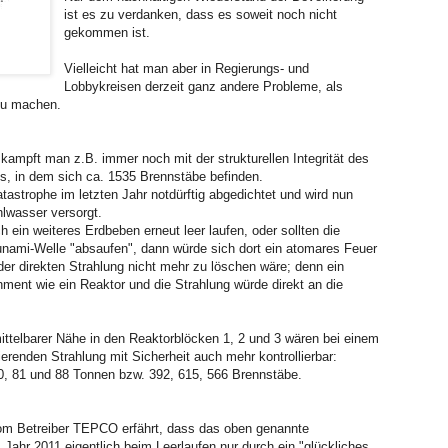
ist es zu verdanken, dass es soweit noch nicht
gekommen ist.
Vielleicht hat man aber in Regierungs- und
Lobbykreisen derzeit ganz andere Probleme, als
zu machen.
ampft man z.B. immer noch mit der strukturellen Integrität des
s, in dem sich ca. 1535 Brennstäbe befinden.
strophe im letzten Jahr notdürftig abgedichtet und wird nun
lwasser versorgt.
 ein weiteres Erdbeben erneut leer laufen, oder sollten die
nami-Welle "absaufen", dann würde sich dort ein atomares Feuer
er direkten Strahlung nicht mehr zu löschen wäre; denn ein
ment wie ein Reaktor und die Strahlung würde direkt an die
ittelbarer Nähe in den Reaktorblöcken 1, 2 und 3 wären bei einem
ierenden Strahlung mit Sicherheit auch mehr kontrollierbar:
50, 81 und 88 Tonnen bzw. 392, 615, 566 Brennstäbe.
om Betreiber TEPCO erfährt, dass das oben genannte
Jahr 2011 eigentlich beim Leerlaufen nur durch ein "glückliches