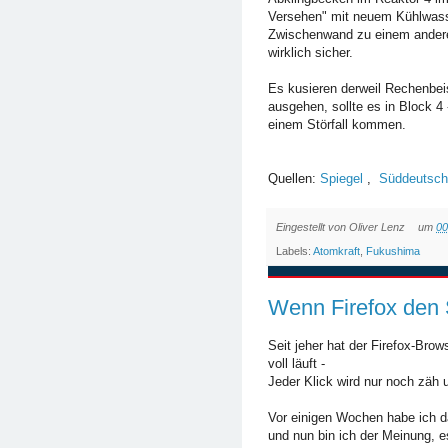
Versehen" mit neuem Kühlwasser
Zwischenwand zu einem anderen
wirklich sicher.
Es kusieren derweil Rechenbeis
ausgehen, sollte es in Block 4
einem Störfall kommen.
Quellen:
Spiegel
,
Süddeutsc
Eingestellt von
Oliver Lenz
um
00
Labels:
Atomkraft
,
Fukushima
Wenn Firefox den S
Seit jeher hat der Firefox-Br
voll läuft -
Jeder Klick wird nur noch zäh 
Vor einigen Wochen habe ich d
und nun bin ich der Meinung, 