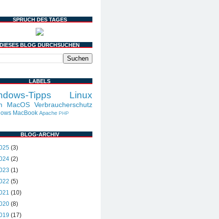
SPRUCH DES TAGES
DIESES BLOG DURCHSUCHEN
LABELS
ndows-Tipps
Linux
h
MacOS
Verbraucherschutz
dows
MacBook
Apache
PHP
BLOG-ARCHIV
025
(3)
024
(2)
023
(1)
022
(5)
021
(10)
020
(8)
019
(17)