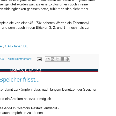
 geflutet worden war, als eine Explosion ein Loch in eine
 Abklingbecken gerissen hatte, fühlt man sich nicht mehr
piele die von einer 45 - 73x höheren Werten als Tchernobyl
 - und somit auch in den Blöcken 3, 2, und 1 - nochmals zu
he
,
GAU-Japan.DE
:09
Keine Kommentare:
MONTAG, 21. MAI 2012
peicher frisst...
owser damit zu kämpfen, dass nach langem Benutzen der Speicher
und ein Arbeiten nahezu unmöglich.
as Add-On "Memory Restart" entdeckt -
es auch empfehlen zu können.