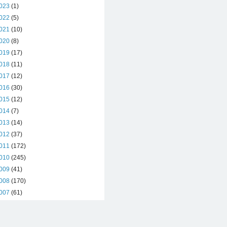
023
(1)
022
(5)
021
(10)
020
(8)
019
(17)
018
(11)
017
(12)
016
(30)
015
(12)
014
(7)
013
(14)
012
(37)
011
(172)
010
(245)
009
(41)
008
(170)
007
(61)