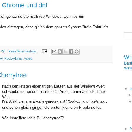
le Chrome und dnf
ellen genau so störrisch wie Windows, wenn es um
:
es eintragen, ohne gleich dem ganzen System "freie Fahrt in's
:29
Keine Kommentare:
Wi
xy
,
Rocky-Linux
,
wpad
Bas
SAMSTAG, 25. JANUAR 2025
Win
herrytree
Nach den letzten eigenartigen Lauten aus der Windows-Welt
▼
2
schwenke ich wieder mit meinem Arbeitsterminal in die Linux-
Welt.
Die Wahl war aus Arbeitsgründen auf "Rocky-Linux" gefallen -
und schon gleich gingen die ersten kleineren Probleme los.
Wie Installiere ich z.B. "cherrytree"?
►
2