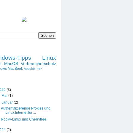
SPRUCH DES TAGES
DIESES BLOG DURCHSUCHEN
LABELS
ndows-Tipps
Linux
h
MacOS
Verbraucherschutz
dows
MacBook
Apache
PHP
BLOG-ARCHIV
025
(3)
►
Mai
(1)
▼
Januar
(2)
Authentifizierende Proxies und
Linux:Internet für ...
Rocky-Linux und Cherrytree
024
(2)