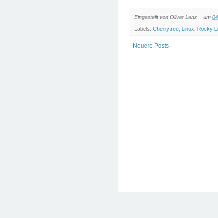
Eingestellt von
Oliver Lenz
um
04
Labels:
Cherrytree
,
Linux
,
Rocky L
Neuere Posts