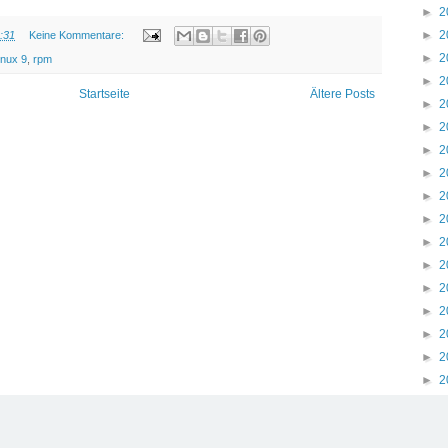
►
2
►
2
:31
Keine Kommentare:
►
2
inux 9
,
rpm
►
2
Startseite
Ältere Posts
►
2
►
2
►
2
►
2
►
2
►
2
►
2
►
2
►
2
►
2
►
2
►
2
►
2