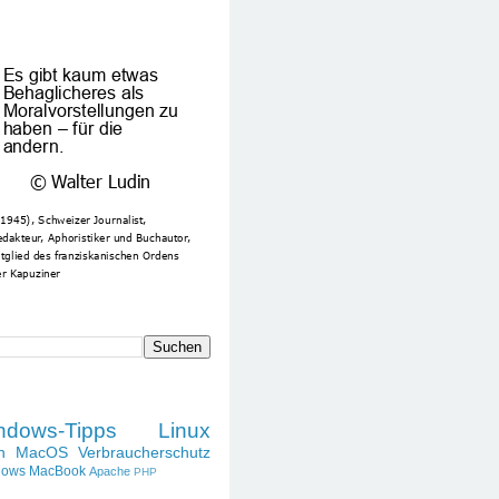
SPRUCH DES TAGES
DIESES BLOG DURCHSUCHEN
LABELS
ndows-Tipps
Linux
h
MacOS
Verbraucherschutz
dows
MacBook
Apache
PHP