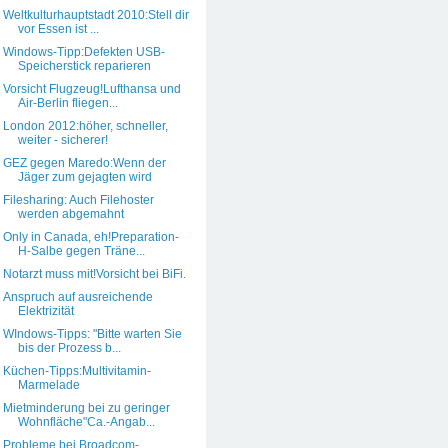
Weltkulturhauptstadt 2010:Stell dir
vor Essen ist ...
Windows-Tipp:Defekten USB-
Speicherstick reparieren
Vorsicht Flugzeug!Lufthansa und
Air-Berlin fliegen...
London 2012:höher, schneller,
weiter - sicherer!
GEZ gegen Maredo:Wenn der
Jäger zum gejagten wird
Filesharing: Auch Filehoster
werden abgemahnt
Only in Canada, eh!Preparation-
H-Salbe gegen Träne...
Notarzt muss mit!Vorsicht bei BiFi.
Anspruch auf ausreichende
Elektrizität
WIndows-Tipps: "Bitte warten Sie
bis der Prozess b...
Küchen-Tipps:Multivitamin-
Marmelade
Mietminderung bei zu geringer
Wohnfläche"Ca.-Angab...
Probleme bei Broadcom-