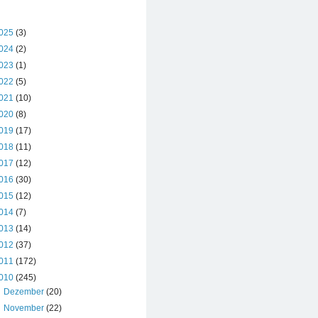
BLOG-ARCHIV
025
(3)
024
(2)
023
(1)
022
(5)
021
(10)
020
(8)
019
(17)
018
(11)
017
(12)
016
(30)
015
(12)
014
(7)
013
(14)
012
(37)
011
(172)
010
(245)
►
Dezember
(20)
►
November
(22)