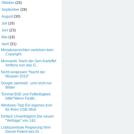
►
Oktober
(24)
►
September
(28)
►
August
(30)
►
Juli
(16)
►
Juni
(23)
►
Mai
(16)
▼
April
(31)
Miniaturansichten verletzen kein
Copyright
Monsanto: Nach der Gen-Kartoffel
Amflora nun das G...
Nicht vergessen:"Nacht der
Museen 2010"
Google sammelt - und nicht nur
Bilder
"Einmal BSE und Fettleibigkeit,
bitte!"Wenn Fastfo...
Windows-Tipp:Ein eigenes Icon
für Ihren USB-Stick
Einfach Unverträglich:Die neuen
"Verträge" von 1&1
Lobbyzentrale Regierung:Vom
Diesel-Patent des Dr. ...