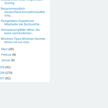
Scoring
Bananenrepublick
Deutschland:Korruptionsaufklä
rung...
Reingefallen:Angeblicher
Mitarbeiter der Bochum/Ge...
Virenwarnung!Bitte öffnen Sie
keine vermeintlichen...
Windows-Tipps:Windows herunter
fahren mit nur eine...
►
März
(20)
►
Februar
(9)
►
Januar
(6)
009
(41)
008
(170)
007
(61)