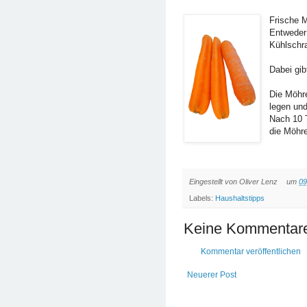
Frische M
Entweder
Kühlschr
Dabei gib
Die Möhre
legen und
Nach 10 
die Möhre
Eingestellt von
Oliver Lenz
um
09
Labels:
Haushaltstipps
Keine Kommentar
Kommentar veröffentlichen
Neuerer Post