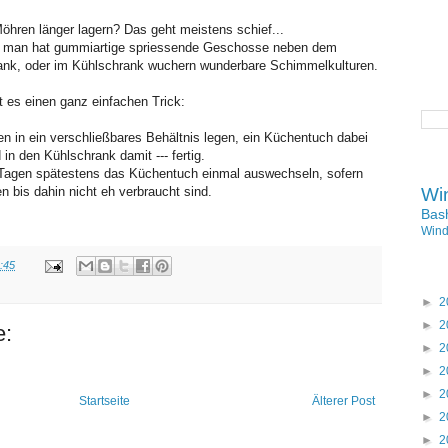
öhren länger lagern? Das geht meistens schief...
 man hat gummiartige spriessende Geschosse neben dem
ank, oder im Kühlschrank wuchern wunderbare Schimmelkulturen.
t es einen ganz einfachen Trick:
n in ein verschließbares Behältnis legen, ein Küchentuch dabei
 in den Kühlschrank damit --- fertig.
Tagen spätestens das Küchentuch einmal auswechseln, sofern
n bis dahin nicht eh verbraucht sind.
Wi
Bas
Win
:45
►
2
►
2
e:
►
2
►
2
►
2
Startseite
Älterer Post
►
2
►
2