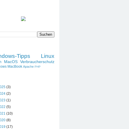
SPRUCH DES TAGES
DIESES BLOG DURCHSUCHEN
LABELS
ndows-Tipps
Linux
h
MacOS
Verbraucherschutz
dows
MacBook
Apache
PHP
BLOG-ARCHIV
025
(3)
024
(2)
023
(1)
022
(5)
021
(10)
020
(8)
019
(17)