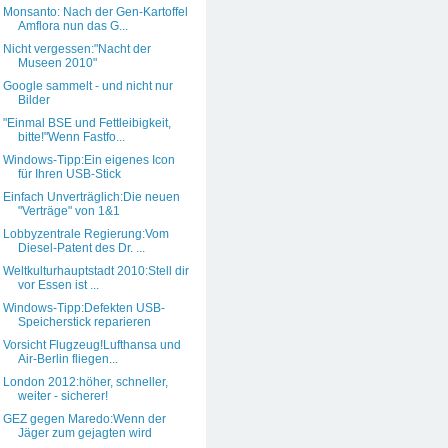
Monsanto: Nach der Gen-Kartoffel
Amflora nun das G...
Nicht vergessen:"Nacht der
Museen 2010"
Google sammelt - und nicht nur
Bilder
"Einmal BSE und Fettleibigkeit,
bitte!"Wenn Fastfo...
Windows-Tipp:Ein eigenes Icon
für Ihren USB-Stick
Einfach Unverträglich:Die neuen
"Verträge" von 1&1
Lobbyzentrale Regierung:Vom
Diesel-Patent des Dr. ...
Weltkulturhauptstadt 2010:Stell dir
vor Essen ist ...
Windows-Tipp:Defekten USB-
Speicherstick reparieren
Vorsicht Flugzeug!Lufthansa und
Air-Berlin fliegen...
London 2012:höher, schneller,
weiter - sicherer!
GEZ gegen Maredo:Wenn der
Jäger zum gejagten wird