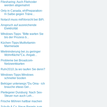
Filesharing: Auch Filehoster
werden abgemahnt
Only in Canada, eh!Preparation-
H-Salbe gegen Träne...
Notarzt muss mit!Vorsicht bei BiFi.
Anspruch auf ausreichende
Elektrizität
WIndows-Tipps: "Bitte warten Sie
bis der Prozess b...
Küchen-Tipps:Multivitamin-
Marmelade
Mietminderung bei zu geringer
Wohnfläche"Ca.-Angab...
Probleme bei Broadcom-
Netzwerkkarten
Ruhr2010:Ja wo laufen Sie denn?
Windows-Tipps:Windows
schneller booten
Betrüger unterwegs:"Du Oma - ich
brauche etwas Gel...
Pleitegeier Duisburg: Nach Sex-
Steuer nun auch Leh...
Frische Möhren haltbar machen
Schufa & Co.:Neue Regeln zum