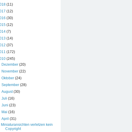
018
(11)
017
(12)
016
(30)
015
(12)
014
(7)
013
(14)
012
(37)
011
(172)
010
(245)
►
Dezember
(20)
►
November
(22)
►
Oktober
(24)
►
September
(28)
►
August
(30)
►
Juli
(16)
►
Juni
(23)
►
Mai
(16)
▼
April
(31)
Miniaturansichten verletzen kein
Copyright