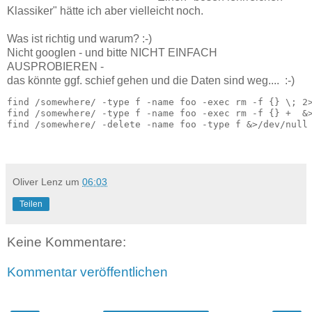
Klassiker" hätte ich aber vielleicht noch.
Was ist richtig und warum? :-)
Nicht googlen - und bitte NICHT EINFACH
AUSPROBIEREN -
das könnte ggf. schief gehen und die Daten sind weg.... :-)
find /somewhere/ -type f -name foo -exec rm -f {} \; 2>
find /somewhere/ -type f -name foo -exec rm -f {} +  &>
find /somewhere/ -delete -name foo -type f &>/dev/null

Oliver Lenz
um
06:03
Teilen
Keine Kommentare:
Kommentar veröffentlichen