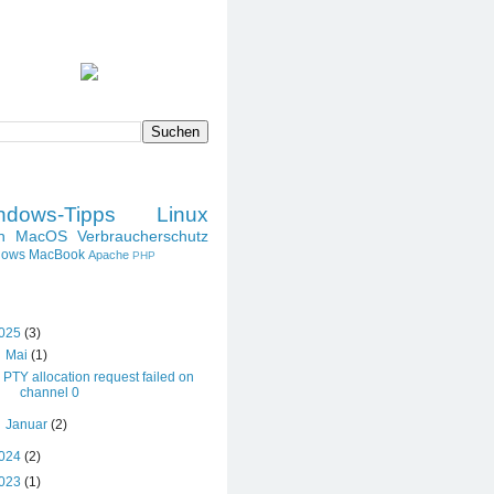
SPRUCH DES TAGES
DIESES BLOG DURCHSUCHEN
LABELS
ndows-Tipps
Linux
h
MacOS
Verbraucherschutz
dows
MacBook
Apache
PHP
BLOG-ARCHIV
025
(3)
▼
Mai
(1)
PTY allocation request failed on
channel 0
►
Januar
(2)
024
(2)
023
(1)