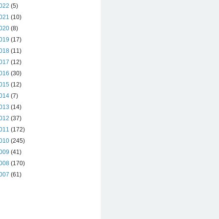
022
(5)
021
(10)
020
(8)
019
(17)
018
(11)
017
(12)
016
(30)
015
(12)
014
(7)
013
(14)
012
(37)
011
(172)
010
(245)
009
(41)
008
(170)
007
(61)