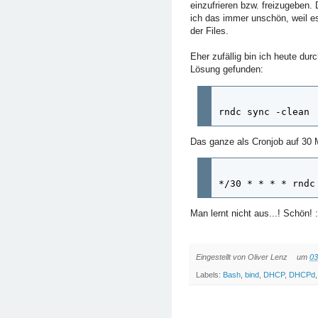
einzufrieren bzw. freizugeben.
ich das immer unschön, weil e
der Files.
Eher zufällig bin ich heute dur
Lösung gefunden:
rndc sync -clean
Das ganze als Cronjob auf 30 M
*/30 * * * * rndc
Man lernt nicht aus...! Schön! :
Eingestellt von
Oliver Lenz
um
03
Labels:
Bash
,
bind
,
DHCP
,
DHCPd