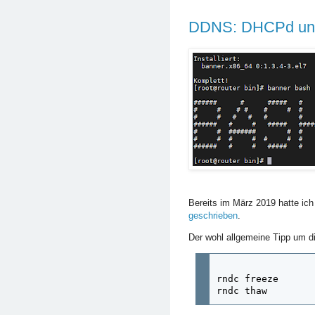
DDNS: DHCPd und d
Bereits im März 2019 hatte ic
geschrieben
.
Der wohl allgemeine Tipp um d
rndc freeze

rndc thaw