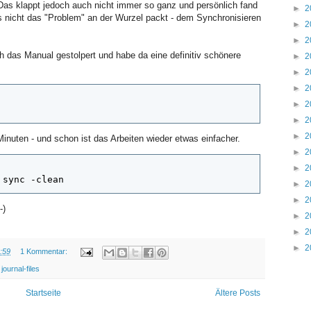
 Das klappt jedoch auch nicht immer so ganz und persönlich fand
►
2
s nicht das "Problem" an der Wurzel packt - dem Synchronisieren
►
2
►
2
ch das Manual gestolpert und habe da eine definitiv schönere
►
2
►
2
►
2
►
2
►
2
►
2
inuten - und schon ist das Arbeiten wieder etwas einfacher.
►
2
►
2
 sync -clean
►
2
►
2
-)
►
2
►
2
►
2
:59
1 Kommentar:
,
journal-files
Startseite
Ältere Posts