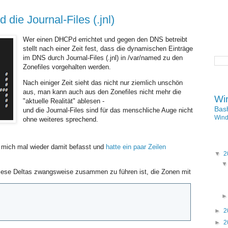
MONTAG, 22. FEBRUAR 2021
ie Journal-Files (.jnl)
Wer einen DHCPd errichtet und gegen den DNS betreibt
stellt nach einer Zeit fest, dass die dynamischen Einträge
im DNS durch Journal-Files (.jnl) in /var/named zu den
Zonefiles vorgehalten werden.
Nach einiger Zeit sieht das nicht nur ziemlich unschön
aus, man kann auch aus den Zonefiles nicht mehr die
Wi
"aktuelle Realität" ablesen -
Bas
und die Journal-Files sind für das menschliche Auge nicht
Win
ohne weiteres sprechend.
h mich mal wieder damit befasst und
hatte ein paar Zeilen
▼
2
iese Deltas zwangsweise zusammen zu führen ist, die Zonen mit
►
2
►
2