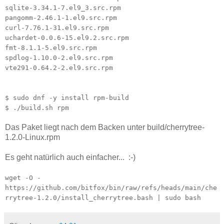
sqlite-3.34.1-7.el9_3.src.rpm
pangomm-2.46.1-1.el9.src.rpm
curl-7.76.1-31.el9.src.rpm
uchardet-0.0.6-15.el9.2.src.rpm
fmt-8.1.1-5.el9.src.rpm
spdlog-1.10.0-2.el9.src.rpm
vte291-0.64.2-2.el9.src.rpm
$ sudo dnf -y install rpm-build
$ ./build.sh rpm
Das Paket liegt nach dem Backen unter build/cherrytree-
1.2.0-Linux.rpm
Es geht natürlich auch einfacher... :-)
wget -O -
https://github.com/bitfox/bin/raw/refs/heads/main/che
rrytree-1.2.0/install_cherrytree.bash | sudo bash