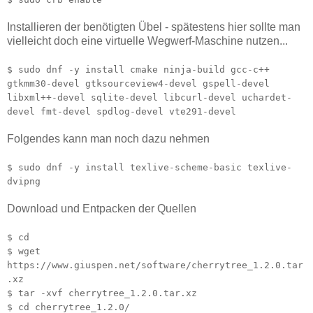
Installieren der benötigten Übel - spätestens hier sollte man
vielleicht doch eine virtuelle Wegwerf-Maschine nutzen...
$ sudo dnf -y install cmake ninja-build gcc-c++
gtkmm30-devel gtksourceview4-devel gspell-devel
libxml++-devel sqlite-devel libcurl-devel uchardet-
devel fmt-devel spdlog-devel vte291-devel
Folgendes kann man noch dazu nehmen
$ sudo dnf -y install texlive-scheme-basic texlive-
dvipng
Download und Entpacken der Quellen
$ cd
$ wget
https://www.giuspen.net/software/cherrytree_1.2.0.tar
.xz
$ tar -xvf cherrytree_1.2.0.tar.xz
$ cd cherrytree_1.2.0/