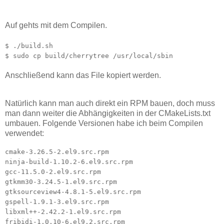
Auf gehts mit dem Compilen.
$ ./build.sh
$ sudo cp build/cherrytree /usr/local/sbin
Anschließend kann das File kopiert werden.
Natürlich kann man auch direkt ein RPM bauen, doch muss
man dann weiter die Abhängigkeiten in der CMakeLists.txt
umbauen. Folgende Versionen habe ich beim Compilen
verwendet:
cmake-3.26.5-2.el9.src.rpm
ninja-build-1.10.2-6.el9.src.rpm
gcc-11.5.0-2.el9.src.rpm
gtkmm30-3.24.5-1.el9.src.rpm
gtksourceview4-4.8.1-5.el9.src.rpm
gspell-1.9.1-3.el9.src.rpm
libxml++-2.42.2-1.el9.src.rpm
fribidi-1.0.10-6.el9.2.src.rpm